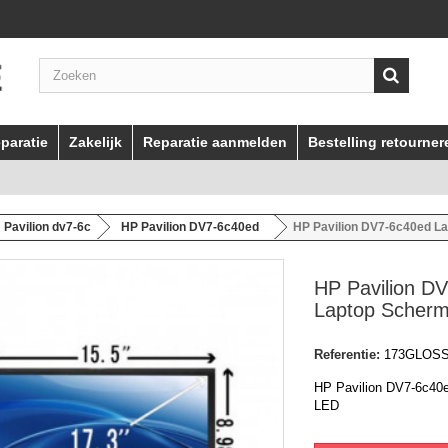
paratie
Zakelijk
Reparatie aanmelden
Bestelling retourner
Pavilion dv7-6c
HP Pavilion DV7-6c40ed
HP Pavilion DV7-6c40ed L
HP Pavilion D
Laptop Scher
Referentie:
173GLOS
HP Pavilion DV7-6c40
LED