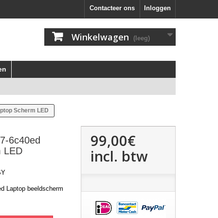
Contacteer ons
Inloggen
Winkelwagen
(leeg)
en
aptop Scherm LED
99,00€
V7-6c40ed
m LED
incl. btw
SY
ed Laptop beeldscherm