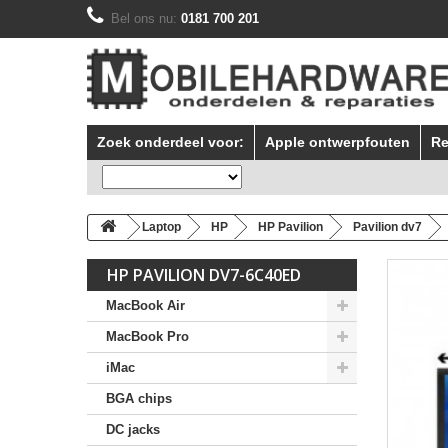
Bel ons nu:
0181 700 201
Zoek onderdeel voor:
Apple ontwerpfouten
Re
Laptop
HP
HP Pavilion
Pavilion dv7
HP PAVILION DV7-6C40ED
MacBook Air
MacBook Pro
iMac
BGA chips
DC jacks