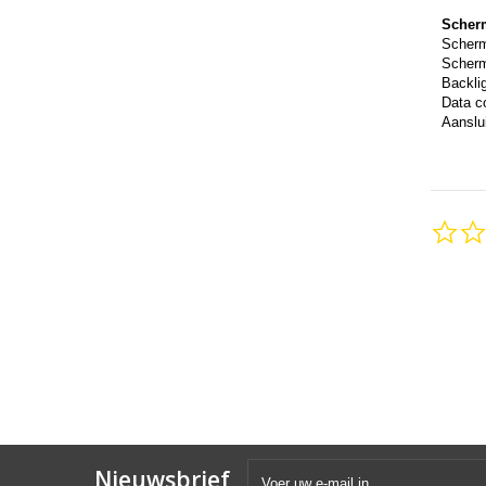
Scher
Scher
Scherm
Backli
Data c
Aanslui
Nieuwsbrief