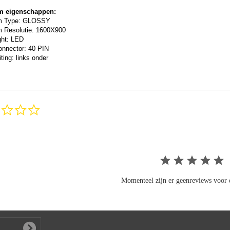
m eigenschappen:
m Type: GLOSSY
 Resolutie: 1600X900
ght: LED
onnector: 40 PIN
ting: links onder
0.0
star
rating
Momenteel zijn er geenreviews voor d