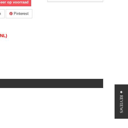
meer op voorraad
n
Pinterest
(NL)
★ REVIEWS