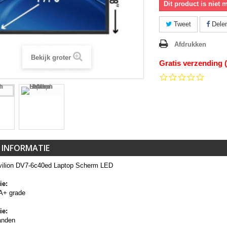
Dit product is niet 
Tweet
Dele
Afdrukken
Bekijk groter
Gratis verzending 
0.0
star
rating
 INFORMATIE
ilion DV7-6c40ed Laptop Scherm LED
ie:
A+ grade
ie:
anden