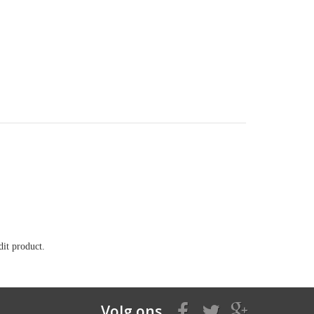
it product.
Volg ons