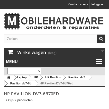
Contacteer ons
Inloggen
Winkelwagen
(leeg)
MENU
Laptop
HP
HP Pavilion
Pavilion dv7
Pavilion dv7-6b
HP Pavilion DV7-6b70ed
HP PAVILION DV7-6B70ED
Er zijn 2 producten