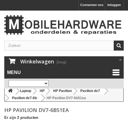
Contacteer ons
Inloggen
Winkelwagen
(leeg)
MENU
Laptop
HP
HP Pavilion
Pavilion dv7
Pavilion dv7-6b
HP Pavilion DV7-6b51ea
HP PAVILION DV7-6B51EA
Er zijn 2 producten