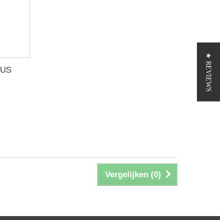
★ REVIEWS
 US
Vergelijken (
0
)