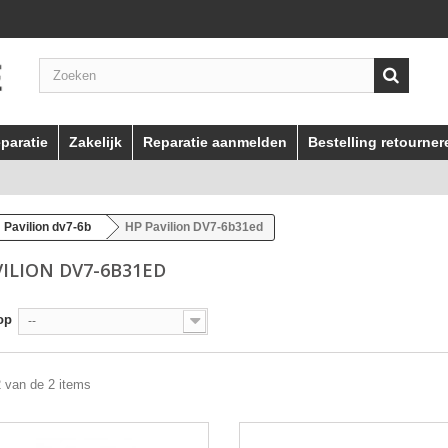
paratie
Zakelijk
Reparatie aanmelden
Bestelling retourner
Pavilion dv7-6b
HP Pavilion DV7-6b31ed
VILION DV7-6B31ED
op
--
2 van de 2 items