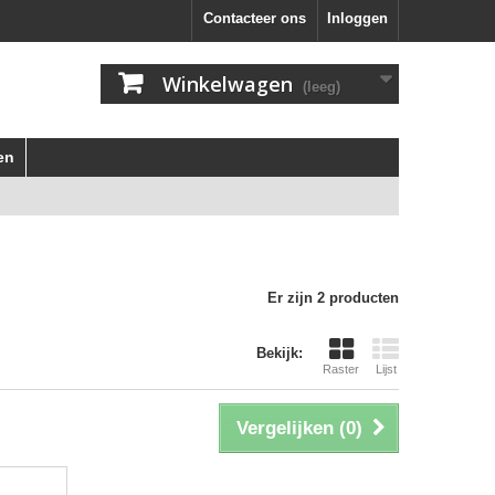
Contacteer ons
Inloggen
Winkelwagen
(leeg)
en
Er zijn 2 producten
Bekijk:
Raster
Lijst
Vergelijken (
0
)