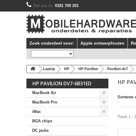
Bel ons nu:
0181 700 201
Zoek onderdeel voor:
Apple ontwerpfouten
Re
Laptop
HP
HP Pavilion
Pavilion dv7
HP PA
HP PAVILION DV7-6B31ED
MacBook Air
Sorteren 
MacBook Pro
iMac
Toont 1 - 
BGA chips
DC jacks