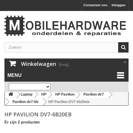
Contacteer ons
Inloggen
Winkelwagen
(leeg)
MENU
Laptop
HP
HP Pavilion
Pavilion dv7
Pavilion dv7-6b
HP Pavilion DV7-6b20eb
HP PAVILION DV7-6B20EB
Er zijn 2 producten