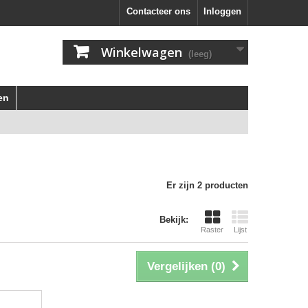
Contacteer ons
Inloggen
Winkelwagen
(leeg)
en
Er zijn 2 producten
Bekijk:
Raster
Lijst
Vergelijken (
0
)