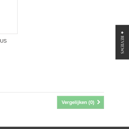
★ REVIEWS
 US
Vergelijken (
0
)