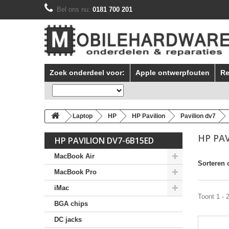
Bel ons nu:
0181 700 201
Zoek onderdeel voor:
Apple ontwerpfouten
Re
Laptop
HP
HP Pavilion
Pavilion dv7
HP PA
HP PAVILION DV7-6B15ED
MacBook Air
Sorteren 
MacBook Pro
iMac
Toont 1 - 
BGA chips
DC jacks