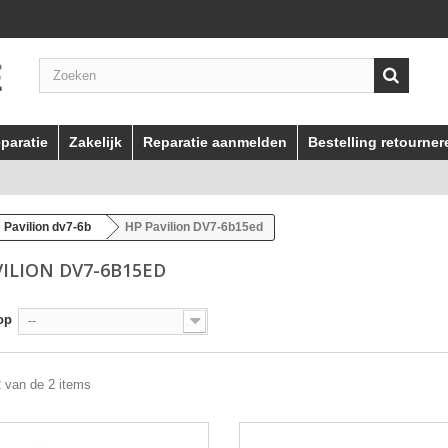
paratie
Zakelijk
Reparatie aanmelden
Bestelling retourner
Pavilion dv7-6b
HP Pavilion DV7-6b15ed
VILION DV7-6B15ED
op
--
2 van de 2 items