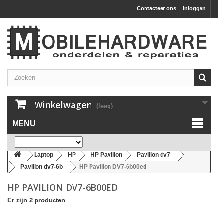
Contacteer ons
Inloggen
Winkelwagen
(leeg)
MENU
Laptop
HP
HP Pavilion
Pavilion dv7
Pavilion dv7-6b
HP Pavilion DV7-6b00ed
HP PAVILION DV7-6B00ED
Er zijn 2 producten