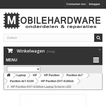
Contacteer ons
Inloggen
Winkelwagen
(leeg)
MENU
Laptop
HP
HP Pavilion
Pavilion dv7
Pavilion dv7-6100
HP Pavilion DV7-6180eb
HP Pavilion DV7-6180eb Laptop Scherm LED