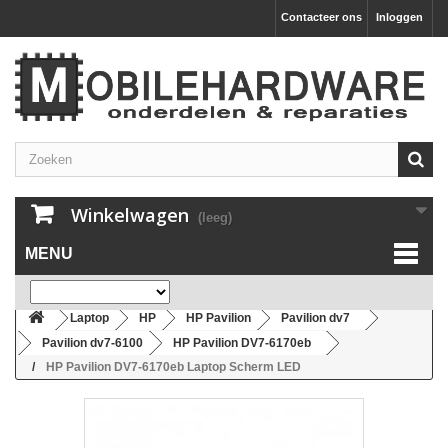
Contacteer ons
Inloggen
Winkelwagen
(leeg)
MENU
Laptop
HP
HP Pavilion
Pavilion dv7
Pavilion dv7-6100
HP Pavilion DV7-6170eb
HP Pavilion DV7-6170eb Laptop Scherm LED