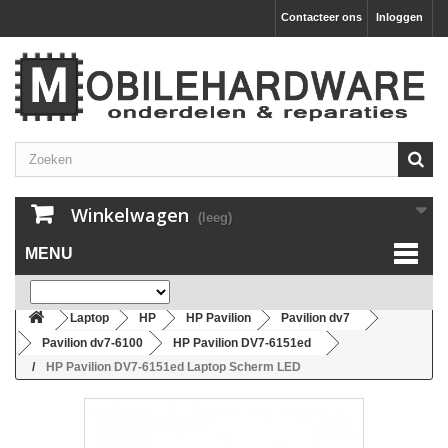
Contacteer ons
Inloggen
Winkelwagen
(leeg)
MENU
Laptop
HP
HP Pavilion
Pavilion dv7
Pavilion dv7-6100
HP Pavilion DV7-6151ed
HP Pavilion DV7-6151ed Laptop Scherm LED