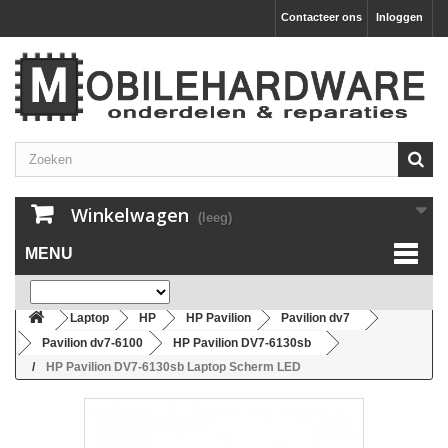
Contacteer ons
Inloggen
Winkelwagen
(leeg)
MENU
Laptop
HP
HP Pavilion
Pavilion dv7
Pavilion dv7-6100
HP Pavilion DV7-6130sb
HP Pavilion DV7-6130sb Laptop Scherm LED