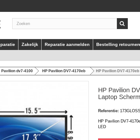
paratie
Zakelijk
Reparatie aanmelden
Bestelling retourner
Pavilion dv7-4100
HP Pavilion DV7-4170eb
HP Pavilion DV7-4170eb
HP Pavilion D
Laptop Scher
Referentie:
173GLOS
HP Pavilion DV7-4170
LED