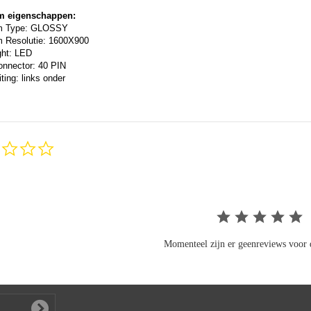
m eigenschappen:
m Type: GLOSSY
 Resolutie: 1600X900
ght: LED
onnector: 40 PIN
ting: links onder
0.0
star
rating
Momenteel zijn er geenreviews voor d