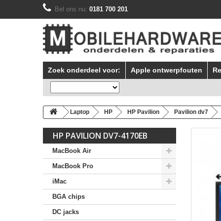
Bel ons nu:
0181 700 201
Zoek onderdeel voor:
Apple ontwerpfouten
Re
Laptop
HP
HP Pavilion
Pavilion dv7
HP PAVILION DV7-4170EB
MacBook Air
MacBook Pro
iMac
BGA chips
DC jacks