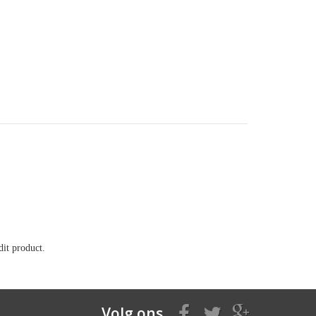
it product.
Volg ons