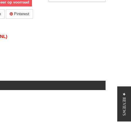
meer op voorraad
n
Pinterest
(NL)
★ REVIEWS