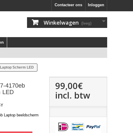
Contacteer ons
Inloggen
Winkelwagen
(leeg)
en
 Laptop Scherm LED
99,00€
V7-4170eb
m LED
incl. btw
SY
eb Laptop beeldscherm