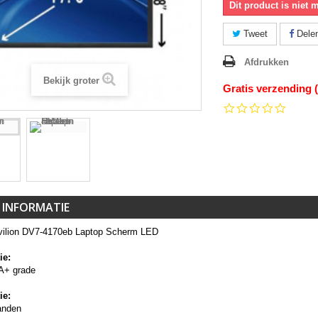
Dit product is niet 
Tweet
Dele
Afdrukken
Bekijk groter
Gratis verzending 
0.0
star
rating
 INFORMATIE
ilion DV7-4170eb Laptop Scherm LED
ie:
A+ grade
ie:
anden