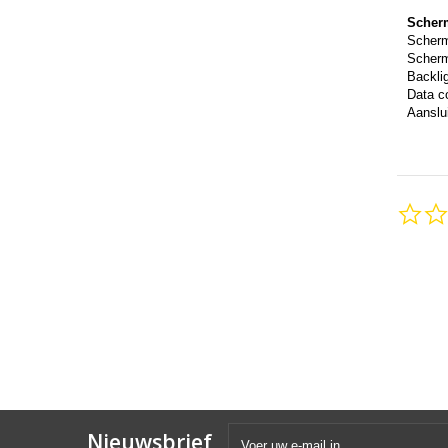
Scher
Scher
Scherm
Backli
Data c
Aanslui
Nieuwsbrief