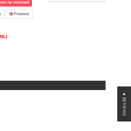
meer op voorraad
n
Pinterest
(NL)
★ REVIEWS