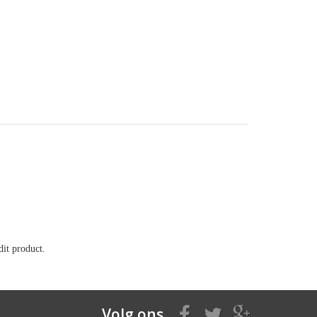
it product.
Volg ons