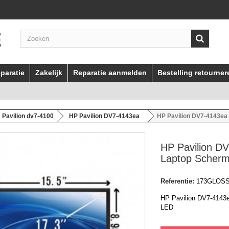
paratie
Zakelijk
Reparatie aanmelden
Bestelling retourner
Pavilion dv7-4100
HP Pavilion DV7-4143ea
HP Pavilion DV7-4143ea
HP Pavilion D
Laptop Scher
Referentie:
173GLOS
HP Pavilion DV7-4143
LED