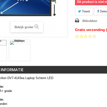
Dit product is niet 
Tweet
Dele
Afdrukken
Bekijk groter
Gratis verzending 
0.0
star
rating
 INFORMATIE
ilion DV7-4143ea Laptop Scherm LED
ie:
A+ grade
ie:
anden