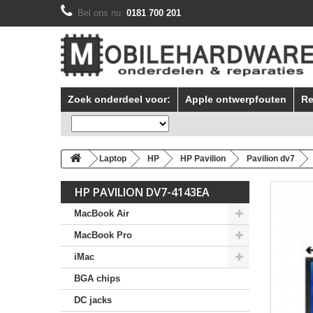
Bel ons nu:
0181 700 201
Zoek onderdeel voor:
Apple ontwerpfouten
Re
Laptop
HP
HP Pavilion
Pavilion dv7
HP PAVILION DV7-4143EA
MacBook Air
MacBook Pro
iMac
BGA chips
DC jacks