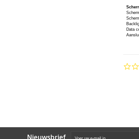
Scher
Scher
Scherm
Backli
Data c
Aanslui
Nieuwsbrief