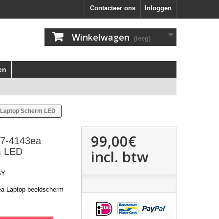
Contacteer ons
Inloggen
Winkelwagen
(leeg)
en
 Laptop Scherm LED
99,00€
V7-4143ea
m LED
incl. btw
SY
ea Laptop beeldscherm