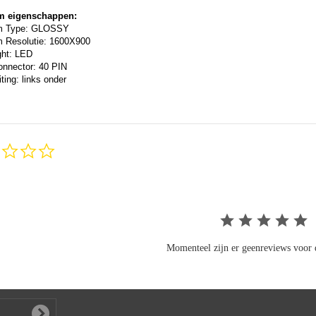
m eigenschappen:
m Type: GLOSSY
 Resolutie: 1600X900
ght: LED
onnector: 40 PIN
ting: links onder
0.0
star
rating
Momenteel zijn er geenreviews voor d