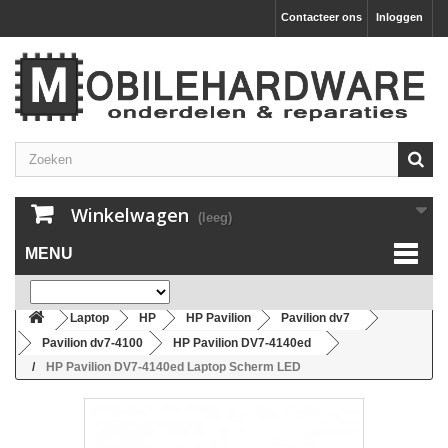
Contacteer ons
Inloggen
Winkelwagen
(leeg)
MENU
Laptop
HP
HP Pavilion
Pavilion dv7
Pavilion dv7-4100
HP Pavilion DV7-4140ed
HP Pavilion DV7-4140ed Laptop Scherm LED