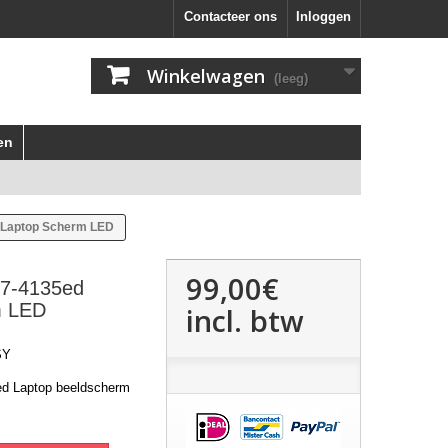
Contacteer ons
Inloggen
Winkelwagen
(leeg)
en
 Laptop Scherm LED
99,00€
V7-4135ed
m LED
incl. btw
SY
ed Laptop beeldscherm