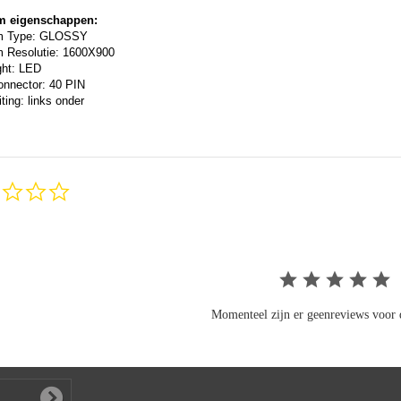
m eigenschappen:
m Type: GLOSSY
 Resolutie: 1600X900
ght: LED
onnector: 40 PIN
ting: links onder
0.0
star
rating
Momenteel zijn er geenreviews voor d