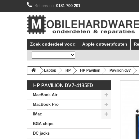
Bel ons nu:
0181 700 201
Zoek onderdeel voor:
Apple ontwerpfouten
Re
Laptop
HP
HP Pavilion
Pavilion dv7
HP PAVILION DV7-4135ED
MacBook Air
MacBook Pro
iMac
BGA chips
DC jacks