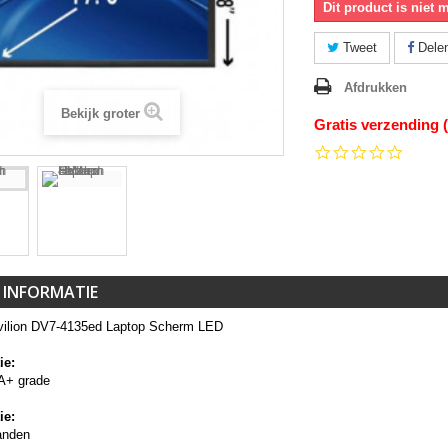
Dit product is niet 
Tweet
Dele
Afdrukken
Bekijk groter
Gratis verzending 
0.0
star
rating
 INFORMATIE
ilion DV7-4135ed Laptop Scherm LED
ie:
A+ grade
ie:
anden