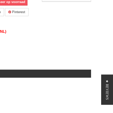
meer op voorraad
n
Pinterest
(NL)
★ REVIEWS