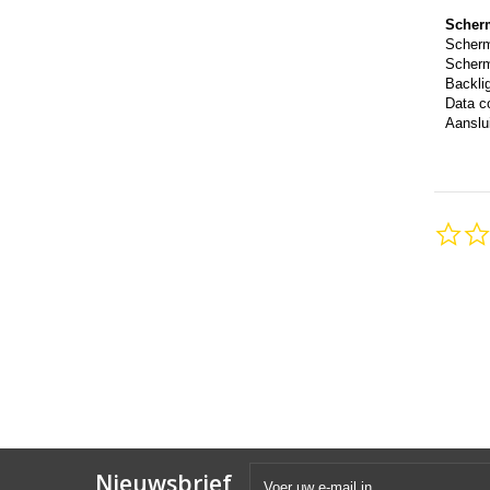
Scher
Scher
Scherm
Backli
Data c
Aanslui
Nieuwsbrief