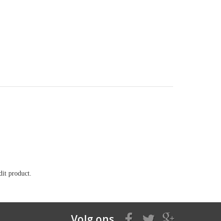
it product.
Volg ons