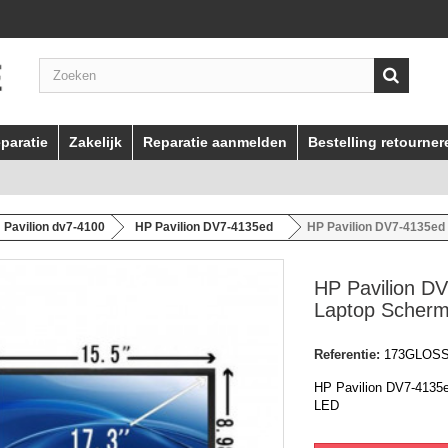
paratie
Zakelijk
Reparatie aanmelden
Bestelling retourner
Pavilion dv7-4100
HP Pavilion DV7-4135ed
HP Pavilion DV7-4135ed
HP Pavilion D
Laptop Scher
Referentie:
173GLOS
HP Pavilion DV7-4135
LED