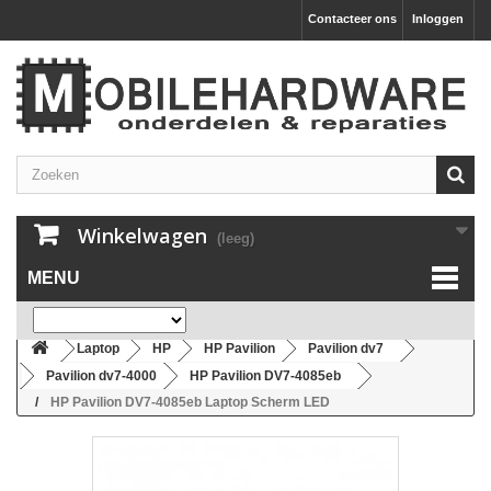
Contacteer ons
Inloggen
Winkelwagen
(leeg)
MENU
Laptop
HP
HP Pavilion
Pavilion dv7
Pavilion dv7-4000
HP Pavilion DV7-4085eb
HP Pavilion DV7-4085eb Laptop Scherm LED