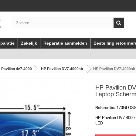
paratie
Zakelijk
Reparatie aanmelden
Bestelling retourner
Pavilion dv7-4000
HP Pavilion DV7-4000sb
HP Pavilion DV7-4000sb
HP Pavilion D
Laptop Scher
Referentie:
173GLOS
HP Pavilion DV7-4000
LED