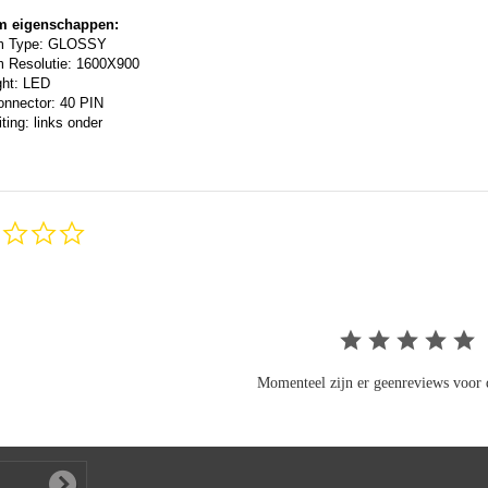
m eigenschappen:
m Type: GLOSSY
 Resolutie: 1600X900
ght: LED
onnector: 40 PIN
ting: links onder
0.0
star
rating
Momenteel zijn er geenreviews voor d