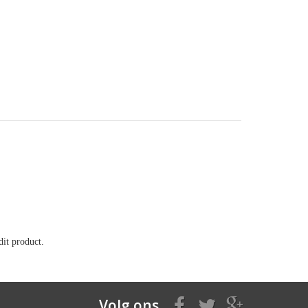
it product.
Volg ons