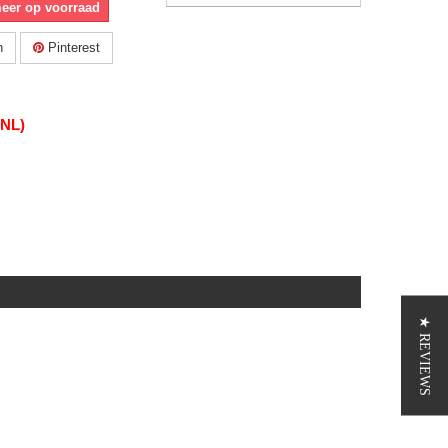
meer op voorraad
n
Pinterest
(NL)
★ REVIEWS