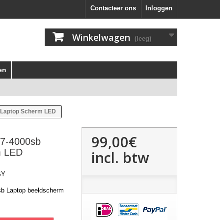
Contacteer ons
Inloggen
Winkelwagen
(leeg)
en
 Laptop Scherm LED
99,00€
V7-4000sb
m LED
incl. btw
SY
sb Laptop beeldscherm