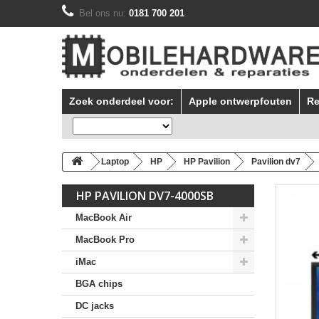
Bel ons nu:
0181 700 201
Zoek onderdeel voor:
Apple ontwerpfouten
Re
Laptop
HP
HP Pavilion
Pavilion dv7
HP PAVILION DV7-4000SB
MacBook Air
MacBook Pro
iMac
BGA chips
DC jacks