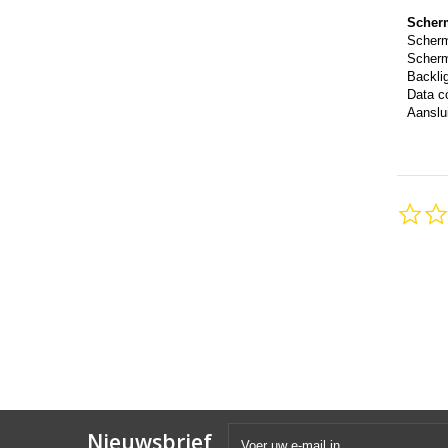
Scher
Scher
Scherm
Backli
Data c
Aanslui
Nieuwsbrief