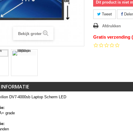
Dit product is niet 
Tweet
Dele
Afdrukken
Bekijk groter
Gratis verzending 
0.0
star
rating
 INFORMATIE
ilion DV7-4000sb Laptop Scherm LED
ie:
A+ grade
ie:
anden