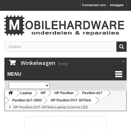
Contacteer ons
Inloggen
Winkelwagen
(leeg)
MENU
Laptop
HP
HP Pavilion
Pavilion dv7
Pavilion dv7-3000
HP Pavilion DV7-3070eb
HP Pavilion DV7-3070eb Laptop Scherm LED