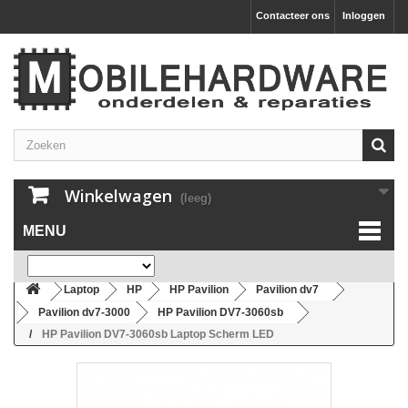
Contacteer ons
Inloggen
Winkelwagen
(leeg)
MENU
Laptop
HP
HP Pavilion
Pavilion dv7
Pavilion dv7-3000
HP Pavilion DV7-3060sb
HP Pavilion DV7-3060sb Laptop Scherm LED