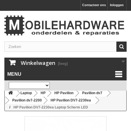
Contacteer ons
Inloggen
Winkelwagen
(leeg)
MENU
Laptop
HP
HP Pavilion
Pavilion dv7
Pavilion dv7-2200
HP Pavilion DV7-2230ea
HP Pavilion DV7-2230ea Laptop Scherm LED