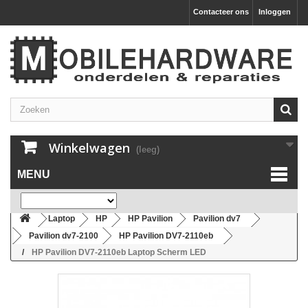
Contacteer ons
Inloggen
Winkelwagen
(leeg)
MENU
Laptop
HP
HP Pavilion
Pavilion dv7
Pavilion dv7-2100
HP Pavilion DV7-2110eb
HP Pavilion DV7-2110eb Laptop Scherm LED