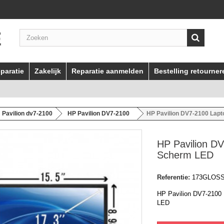
paratie
Zakelijk
Reparatie aanmelden
Bestelling retourner
Pavilion dv7-2100
HP Pavilion DV7-2100
HP Pavilion DV7-2100 Lap
HP Pavilion D
Scherm LED
Referentie:
173GLOS
HP Pavilion DV7-2100
LED