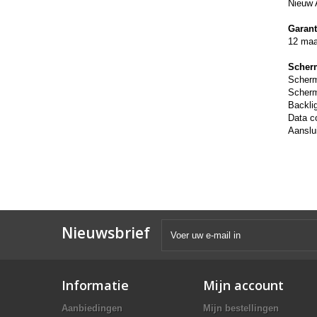
Nieuw 
Garant
12 ma
Scher
Scher
Scherm
Backli
Data c
Aanslui
Nieuwsbrief
Informatie
Mijn account
Aanbiedingen
Mijn bestellingen