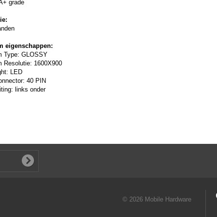
A+ grade
ie:
anden
m eigenschappen:
m Type: GLOSSY
 Resolutie: 1600X900
ght: LED
onnector: 40 PIN
ting: links onder
© 2026 Mobile Hardware