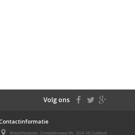
Volg ons
Contactinformatie
MobileHardware, Scheijdelveweg 8A, 3214 VN Zuidland