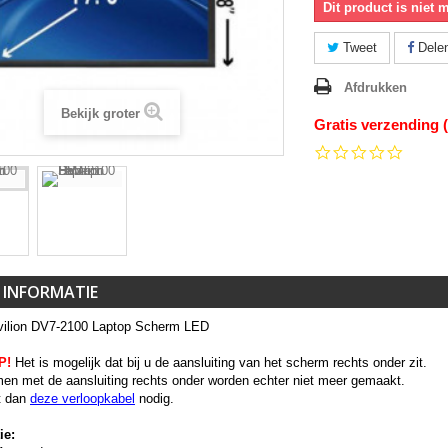
Dit product is niet 
Tweet
Dele
Afdrukken
Bekijk groter
Gratis verzending 
0.0
star
rating
 INFORMATIE
ilion DV7-2100 Laptop Scherm LED
P!
Het is mogelijk dat bij u de aansluiting van het scherm rechts onder zit.
en met de aansluiting rechts onder worden echter niet meer gemaakt.
t dan
deze verloopkabel
nodig.
ie: