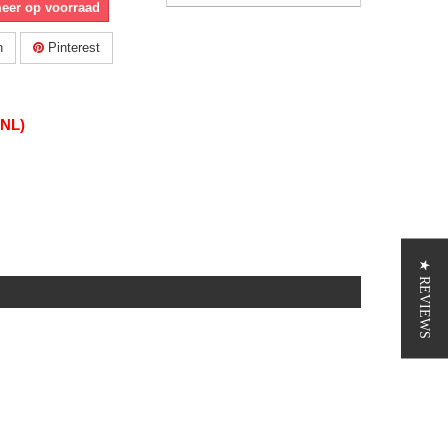
meer op voorraad
n
Pinterest
(NL)
★ REVIEWS