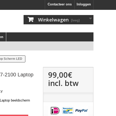
Contacteer ons
Inloggen
Winkelwagen
(leeg)
en
top Scherm LED
99,00€
V7-2100 Laptop
incl. btw
SY
 Laptop beeldscherm