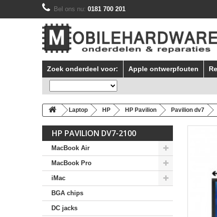
Bel ons nu:
0181 700 201
Zoek onderdeel voor:
Apple ontwerpfouten
Re
Laptop
HP
HP Pavilion
Pavilion dv7
HP PAVILION DV7-2100
MacBook Air
MacBook Pro
iMac
BGA chips
DC jacks