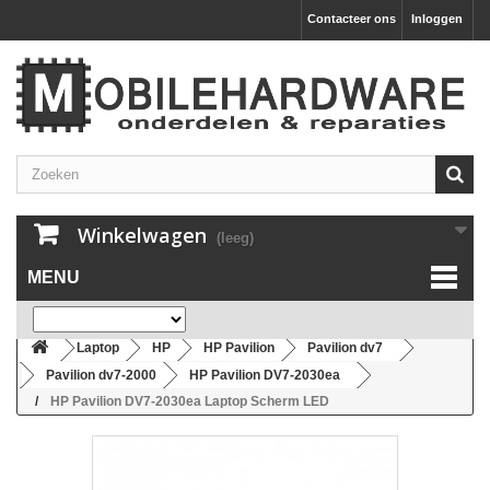
Contacteer ons
Inloggen
Winkelwagen
(leeg)
MENU
Laptop
HP
HP Pavilion
Pavilion dv7
Pavilion dv7-2000
HP Pavilion DV7-2030ea
HP Pavilion DV7-2030ea Laptop Scherm LED