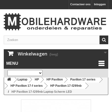
Contacteer ons
Inloggen
Winkelwagen
(leeg)
MENU
Laptop
HP
HP Pavilion
Pavilion 17 series
HP Pavilion 17-f series
HP Pavilion 17-f299nb
HP Pavilion 17-f299nb Laptop Scherm LED