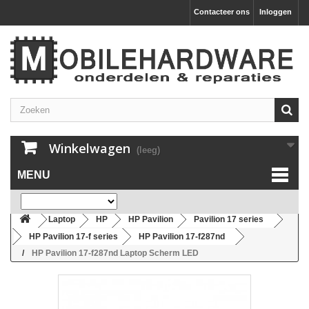
Contacteer ons
Inloggen
Winkelwagen
(leeg)
MENU
Laptop
HP
HP Pavilion
Pavilion 17 series
HP Pavilion 17-f series
HP Pavilion 17-f287nd
HP Pavilion 17-f287nd Laptop Scherm LED