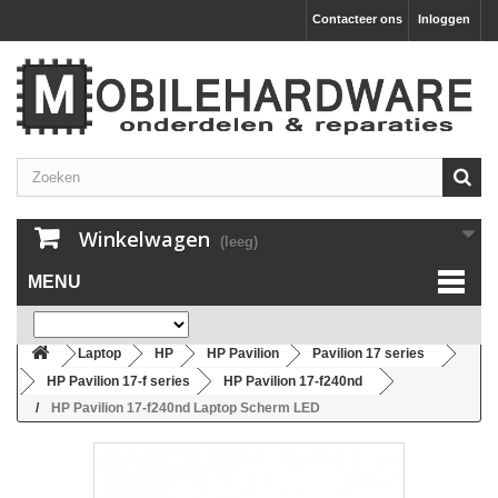
Contacteer ons
Inloggen
Winkelwagen
(leeg)
MENU
Laptop
HP
HP Pavilion
Pavilion 17 series
HP Pavilion 17-f series
HP Pavilion 17-f240nd
HP Pavilion 17-f240nd Laptop Scherm LED