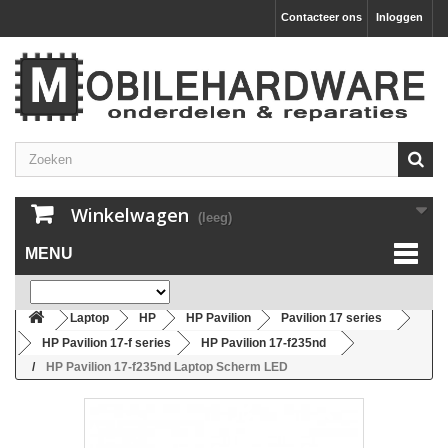
Contacteer ons
Inloggen
Winkelwagen
(leeg)
MENU
Laptop
HP
HP Pavilion
Pavilion 17 series
HP Pavilion 17-f series
HP Pavilion 17-f235nd
HP Pavilion 17-f235nd Laptop Scherm LED