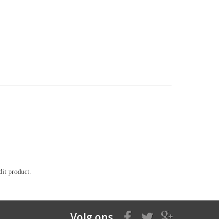
it product.
Volg ons