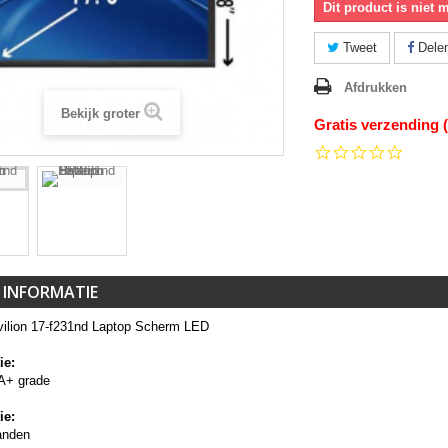
Dit product is niet 
Tweet
Dele
Afdrukken
Bekijk groter
Gratis verzending 
0.0
star
rating
 INFORMATIE
ilion 17-f231nd Laptop Scherm LED
ie:
A+ grade
ie:
anden