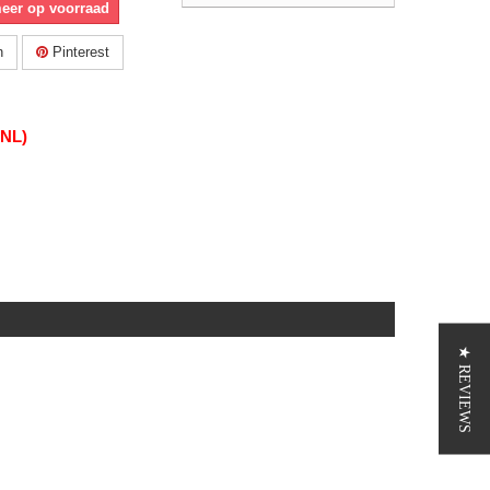
meer op voorraad
n
Pinterest
(NL)
★ REVIEWS