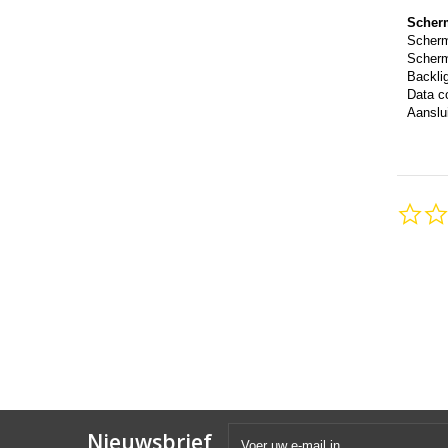
Scher
Scher
Scherm
Backli
Data c
Aanslui
Nieuwsbrief