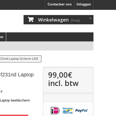
Contacteer ons
Inloggen
Winkelwagen
(leeg)
en
f231nd Laptop Scherm LED
99,00€
-f231nd Laptop
incl. btw
SY
 Laptop beeldscherm