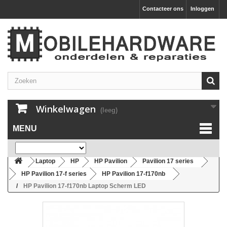
Contacteer ons
Inloggen
Winkelwagen
(leeg)
MENU
Laptop
HP
HP Pavilion
Pavilion 17 series
HP Pavilion 17-f series
HP Pavilion 17-f170nb
HP Pavilion 17-f170nb Laptop Scherm LED