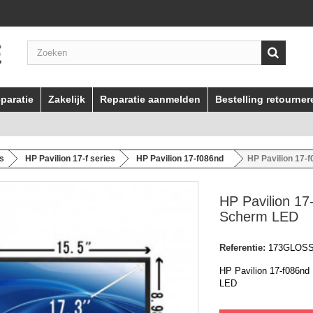
paratie
Zakelijk
Reparatie aanmelden
Bestelling retourner
es
HP Pavilion 17-f series
HP Pavilion 17-f086nd
HP Pavilion 17-
HP Pavilion 17
Scherm LED
Referentie:
173GLOS
HP Pavilion 17-f086nd
LED