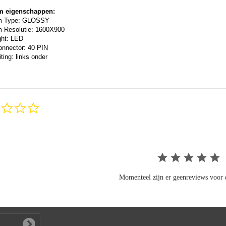
m eigenschappen:
m Type: GLOSSY
 Resolutie: 1600X900
ght: LED
onnector: 40 PIN
ting: links onder
0.0
star
rating
Momenteel zijn er geenreviews voor d