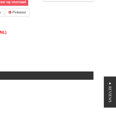
meer op voorraad
n
Pinterest
(NL)
★ REVIEWS