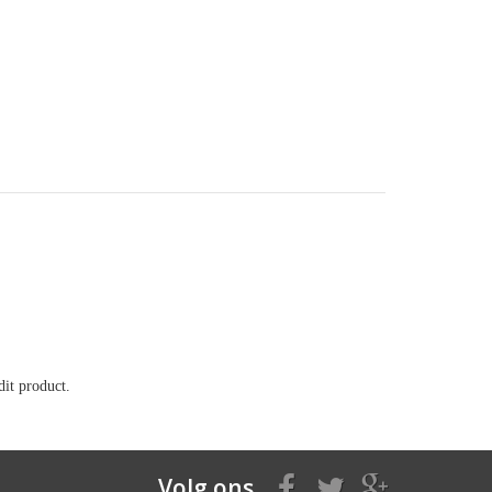
it product.
Volg ons