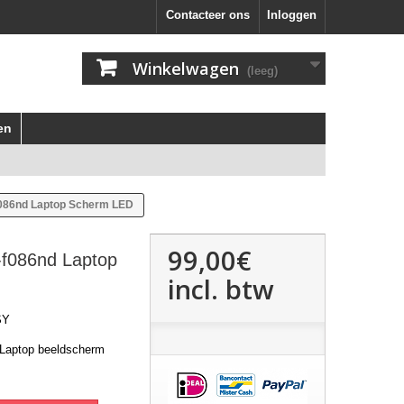
Contacteer ons
Inloggen
Winkelwagen
(leeg)
en
f086nd Laptop Scherm LED
99,00€
-f086nd Laptop
incl. btw
SY
 Laptop beeldscherm