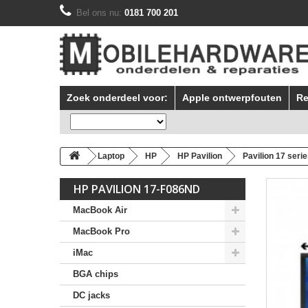
Bel ons nu:
0181 700 201
Zoek onderdeel voor:
Apple ontwerpfouten
Re
Laptop
HP
HP Pavilion
Pavilion 17 seri
HP PAVILION 17-F086ND
MacBook Air
MacBook Pro
iMac
BGA chips
DC jacks