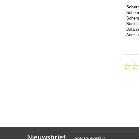
Scher
Scher
Scherm
Backli
Data c
Aanslui
Nieuwsbrief