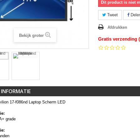
Dit product is niet 
Tweet
Dele
Afdrukken
Bekijk groter
Gratis verzending 
0.0
star
rating
 INFORMATIE
ilion 17-f086nd Laptop Scherm LED
ie:
A+ grade
ie:
anden