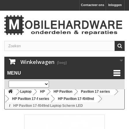
Contacteer ons
Inloggen
Winkelwagen
(leeg)
MENU
Laptop
HP
HP Pavilion
Pavilion 17 series
HP Pavilion 17-f series
HP Pavilion 17-f049nd
HP Pavilion 17-f049nd Laptop Scherm LED