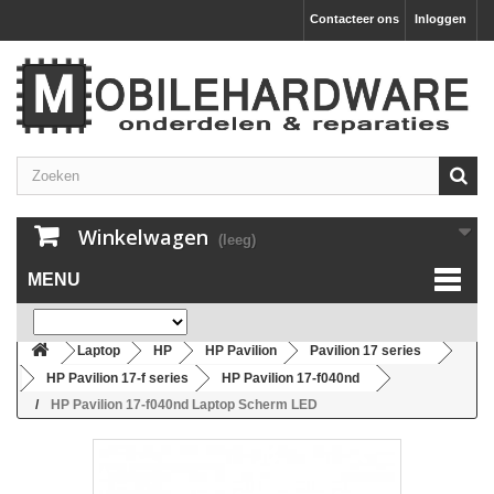
Contacteer ons
Inloggen
Winkelwagen
(leeg)
MENU
Laptop
HP
HP Pavilion
Pavilion 17 series
HP Pavilion 17-f series
HP Pavilion 17-f040nd
HP Pavilion 17-f040nd Laptop Scherm LED