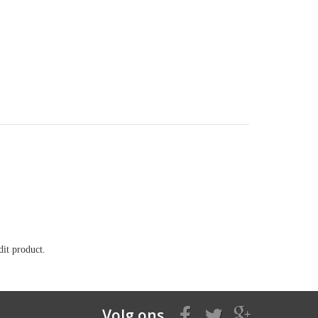
it product.
Volg ons