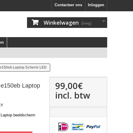
Contacteer ons
Inloggen
Winkelwagen
(leeg)
en
-e150eb Laptop Scherm LED
99,00€
7-e150eb Laptop
incl. btw
SY
 Laptop beeldscherm