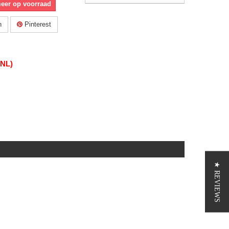
meer op voorraad
n
Pinterest
(NL)
★ REVIEWS