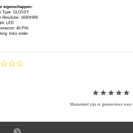
m eigenschappen:
m Type: GLOSSY
 Resolutie: 1600X900
ght: LED
onnector: 40 PIN
ting: links onder
0.0
star
rating
Momenteel zijn er geenreviews voor d