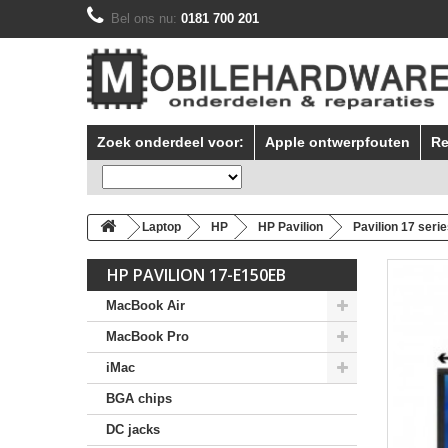
Bel ons nu:
0181 700 201
Zoek onderdeel voor:
Apple ontwerpfouten
Re
Laptop
HP
HP Pavilion
Pavilion 17 seri
HP PAVILION 17-E150EB
MacBook Air
MacBook Pro
iMac
BGA chips
DC jacks