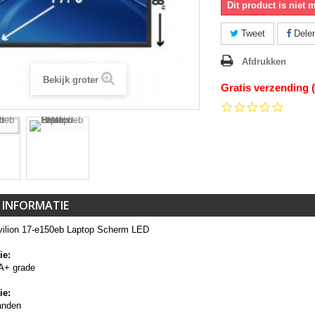
Dit product is niet 
Tweet
Dele
Afdrukken
Bekijk groter
Gratis verzending 
0.0
star
rating
 INFORMATIE
ilion 17-e150eb Laptop Scherm LED
ie:
A+ grade
ie:
anden