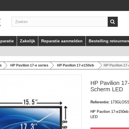
paratie
Zakelijk
Reparatie aanmelden
Bestelling retourner
es
HP Pavilion 17-e series
HP Pavilion 17-e150eb
HP Pavilion 17
HP Pavilion 1
Scherm LED
Referentie:
173GLOS
HP Pavilion 17-e150eb
LED