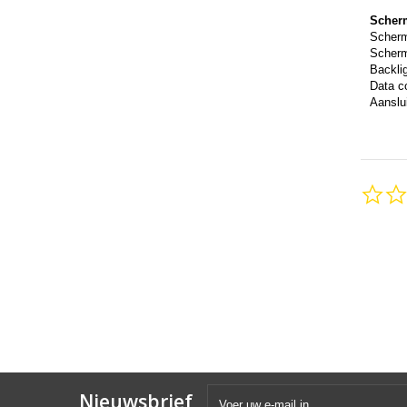
Scher
Scher
Scherm
Backli
Data c
Aanslui
Nieuwsbrief