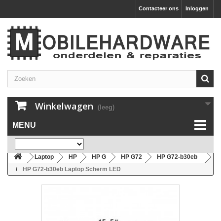
Contacteer ons
Inloggen
Winkelwagen
(leeg)
MENU
Laptop
HP
HP G
HP G72
HP G72-b30eb
HP G72-b30eb Laptop Scherm LED