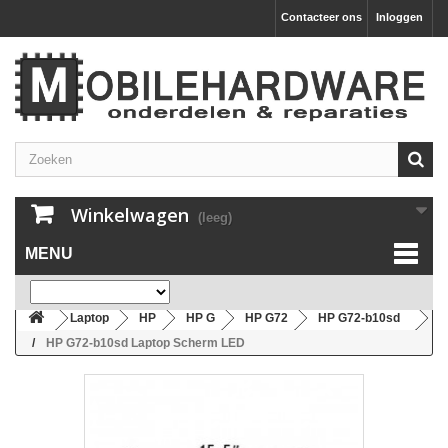
Contacteer ons
Inloggen
Winkelwagen
(leeg)
MENU
Laptop
HP
HP G
HP G72
HP G72-b10sd
HP G72-b10sd Laptop Scherm LED