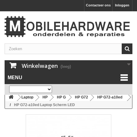
Contacteer ons
Inloggen
Winkelwagen
(leeg)
MENU
Laptop
HP
HP G
HP G72
HP G72-a10ed
HP G72-a10ed Laptop Scherm LED