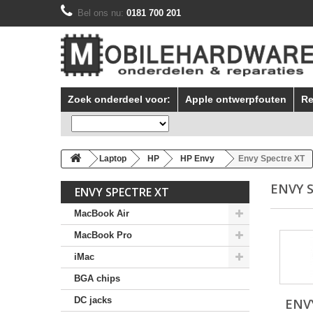
Bel ons nu:
0181 700 201
Zoek onderdeel voor:
Apple ontwerpfouten
Re
Laptop
HP
HP Envy
Envy Spectre XT
ENVY 
ENVY SPECTRE XT
MacBook Air
MacBook Pro
iMac
BGA chips
DC jacks
ENV