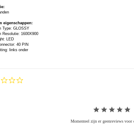
ie:
anden
m eigenschappen:
m Type: GLOSSY
 Resolutie: 1600X900
ght: LED
onnector: 40 PIN
ting: links onder
0.0
star
rating
Momenteel zijn er geenreviews voor d