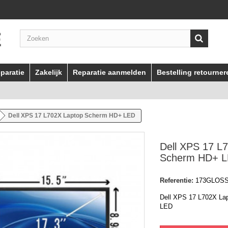
paratie
Zakelijk
Reparatie aanmelden
Bestelling retourner
Dell XPS 17 L702X Laptop Scherm HD+ LED
Dell XPS 17 L
Scherm HD+ 
Referentie:
173GLOS
Dell XPS 17 L702X
La
LED