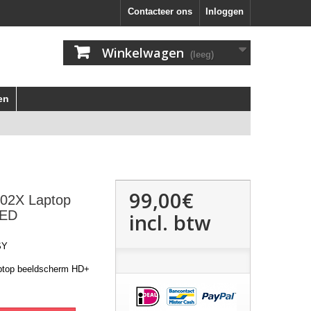
Contacteer ons
Inloggen
Winkelwagen
(leeg)
en
99,00€
702X Laptop
LED
incl. btw
SY
ptop beeldscherm HD+