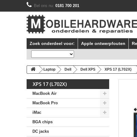
Bel ons nu:
0181 700 201
Zoek onderdeel voor:
Apple ontwerpfouten
Re
Laptop
Dell
Dell XPS
XPS 17 (L702X)
XPS 17 (L702X)
MacBook Air
MacBook Pro
iMac
BGA chips
DC jacks