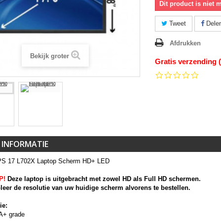
Dit product is niet 
Tweet
Dele
Afdrukken
Bekijk groter
Gratis verzending 
0.0
star
rating
 INFORMATIE
PS 17 L702X Laptop Scherm HD+ LED
P!
Deze laptop is uitgebracht met zowel HD als Full HD schermen.
leer de resolutie van uw huidige scherm alvorens te bestellen.
ie:
A+ grade