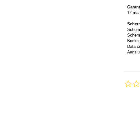
Garant
12 ma
Scher
Scher
Scherm
Backli
Data c
Aanslui