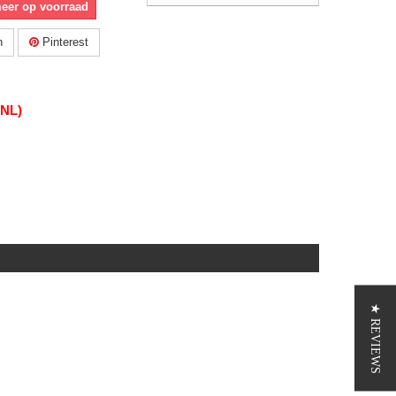
meer op voorraad
n
Pinterest
(NL)
★ REVIEWS