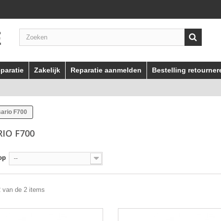
paratie
Zakelijk
Reparatie aanmelden
Bestelling retourner
ario F700
RIO F700
op
--
2 van de 2 items