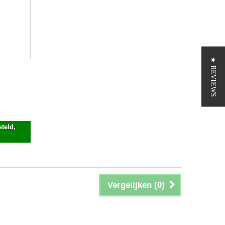
★ REVIEWS
teld,
Vergelijken (
0
)