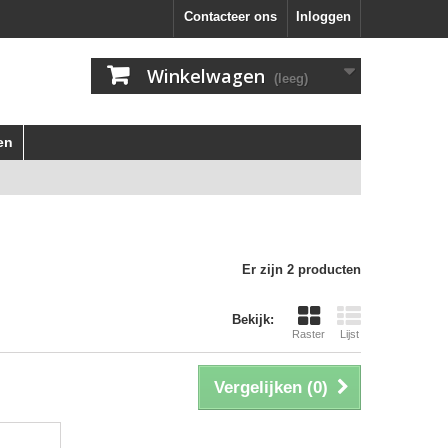
Contacteer ons
Inloggen
Winkelwagen
(leeg)
en
Er zijn 2 producten
Bekijk:
Raster
Lijst
Vergelijken (
0
)