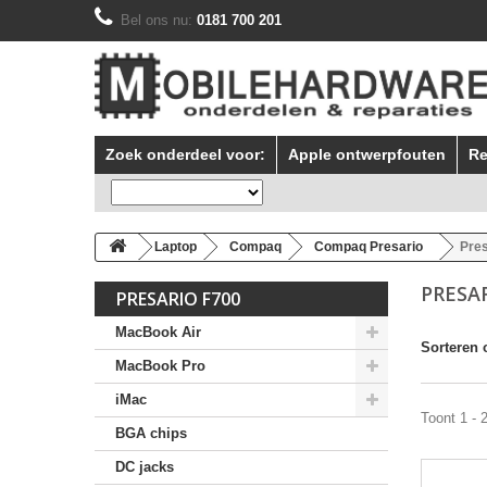
Bel ons nu:
0181 700 201
Zoek onderdeel voor:
Apple ontwerpfouten
Re
Laptop
Compaq
Compaq Presario
Pres
PRESA
PRESARIO F700
MacBook Air
Sorteren 
MacBook Pro
iMac
Toont 1 - 
BGA chips
DC jacks