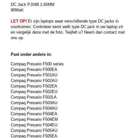
DC Jack PJ048 1.65MM
90Watt
LET OP!
Er zijn laptops waar verschillende type DC jacks in
voorkomen. Controleer eerst welk type DC jack in uw laptop zit
en vergelijk deze met de foto. Twijfelt u? Neem dan contact met
ons op.
Past onder andere in:
Compaq Presario F500 series
Compaq Presario F500EA
Compaq Presario F501AU
Compaq Presario F502AU
Compaq Presario F502EA
Compaq Presario F502EU
Compaq Presario F502LA
Compaq Presario F503AU
Compaq Presario F504AU
Compaq Presario F504EA
Compaq Presario F504EM
Compaq Presario F504EU
Compaq Presario F505AU
Compaq Presario F505EA