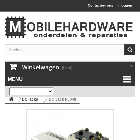
Contacteer ons
Inloggen
Winkelwagen
(leeg)
MENU
DC jacks
DC Jack PJ048