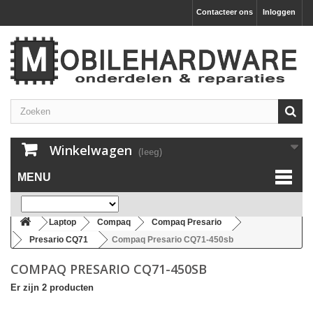
Contacteer ons
Inloggen
Winkelwagen
(leeg)
MENU
Laptop
Compaq
Compaq Presario
Presario CQ71
Compaq Presario CQ71-450sb
COMPAQ PRESARIO CQ71-450SB
Er zijn 2 producten