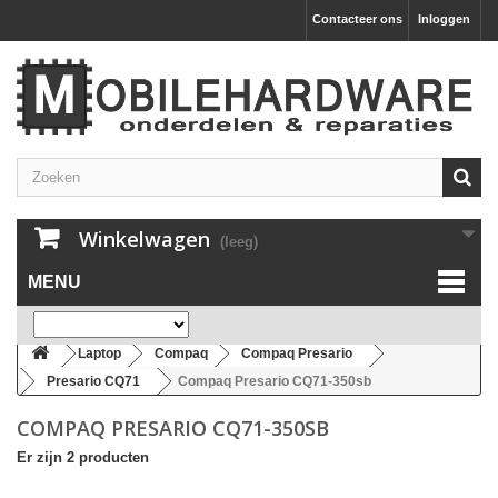
Contacteer ons
Inloggen
Winkelwagen
(leeg)
MENU
Laptop
Compaq
Compaq Presario
Presario CQ71
Compaq Presario CQ71-350sb
COMPAQ PRESARIO CQ71-350SB
Er zijn 2 producten