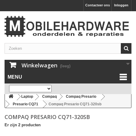
Contacteer ons
Inloggen
Winkelwagen
(leeg)
MENU
Laptop
Compaq
Compaq Presario
Presario CQ71
Compaq Presario CQ71-320sb
COMPAQ PRESARIO CQ71-320SB
Er zijn 2 producten