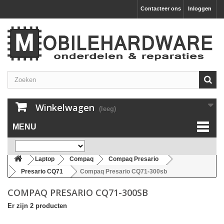
Contacteer ons
Inloggen
Winkelwagen
(leeg)
MENU
Laptop
Compaq
Compaq Presario
Presario CQ71
Compaq Presario CQ71-300sb
COMPAQ PRESARIO CQ71-300SB
Er zijn 2 producten