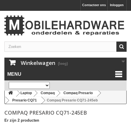
Contacteer ons
Inloggen
Winkelwagen
(leeg)
MENU
Laptop
Compaq
Compaq Presario
Presario CQ71
Compaq Presario CQ71-245eb
COMPAQ PRESARIO CQ71-245EB
Er zijn 2 producten