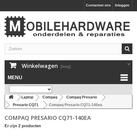
Contacteer ons
Inloggen
Winkelwagen
(leeg)
MENU
Laptop
Compaq
Compaq Presario
Presario CQ71
Compaq Presario CQ71-140ea
COMPAQ PRESARIO CQ71-140EA
Er zijn 2 producten