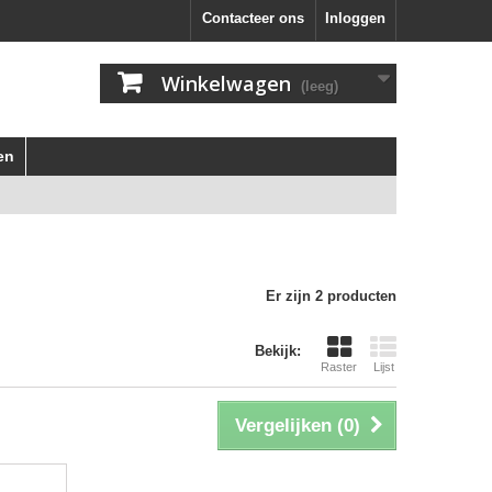
Contacteer ons
Inloggen
Winkelwagen
(leeg)
en
Er zijn 2 producten
Bekijk:
Raster
Lijst
Vergelijken (
0
)