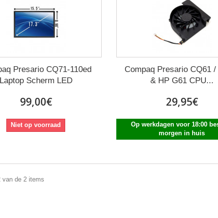
aq Presario CQ71-110ed
Compaq Presario CQ61 
Laptop Scherm LED
& HP G61 CPU...
99,00€
29,95€
Op werkdagen voor 18:00 bes
Niet op voorraad
morgen in huis
2 van de 2 items