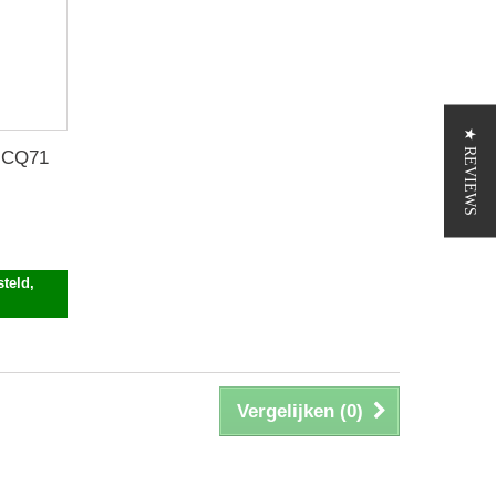
★ REVIEWS
/ CQ71
teld,
Vergelijken (
0
)