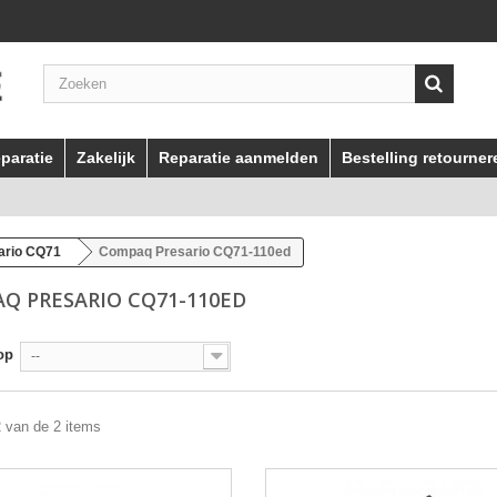
paratie
Zakelijk
Reparatie aanmelden
Bestelling retourner
ario CQ71
Compaq Presario CQ71-110ed
Q PRESARIO CQ71-110ED
op
--
2 van de 2 items