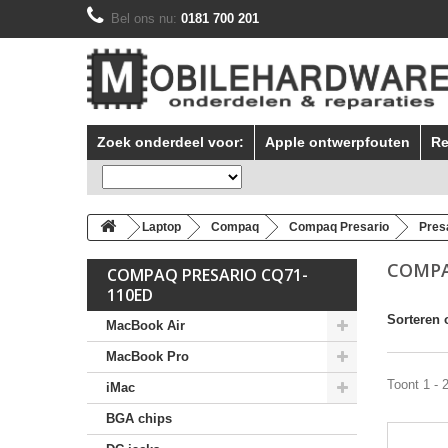
Bel ons nu:
0181 700 201
Zoek onderdeel voor:
Apple ontwerpfouten
Re
Laptop
Compaq
Compaq Presario
Pres
COMPA
COMPAQ PRESARIO CQ71-
110ED
Sorteren 
MacBook Air
MacBook Pro
Toont 1 - 
iMac
BGA chips