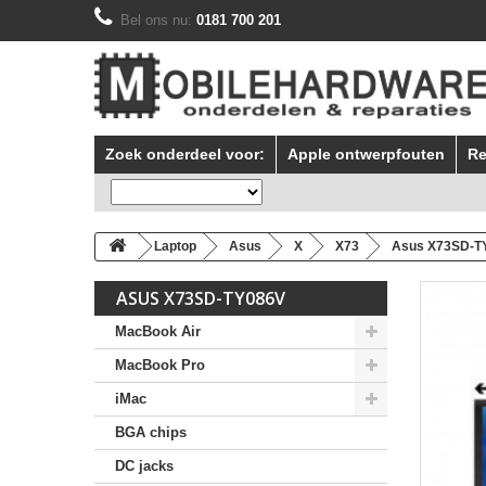
Bel ons nu:
0181 700 201
Zoek onderdeel voor:
Apple ontwerpfouten
Re
Laptop
Asus
X
X73
Asus X73SD-T
ASUS X73SD-TY086V
MacBook Air
MacBook Pro
iMac
BGA chips
DC jacks