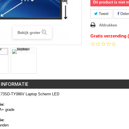
Dit product is niet 
Tweet
Dele
Afdrukken
Bekijk groter
Gratis verzending 
0.0
star
rating
 INFORMATIE
X73SD-TY086V Laptop Scherm LED
ie:
A+ grade
ie:
anden