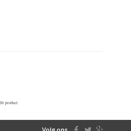
it product.
Volg ons