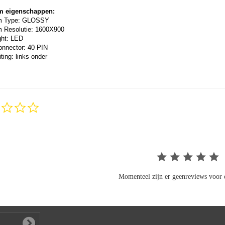
m eigenschappen:
m Type: GLOSSY
 Resolutie: 1600X900
ght: LED
onnector: 40 PIN
ting: links onder
0.0
star
rating
Momenteel zijn er geenreviews voor d