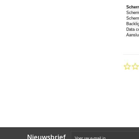
Scher
Scher
Scherm
Backli
Data c
Aanslui
Nieuwsbrief