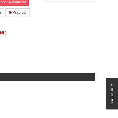
meer op voorraad
n
Pinterest
(NL)
★ REVIEWS