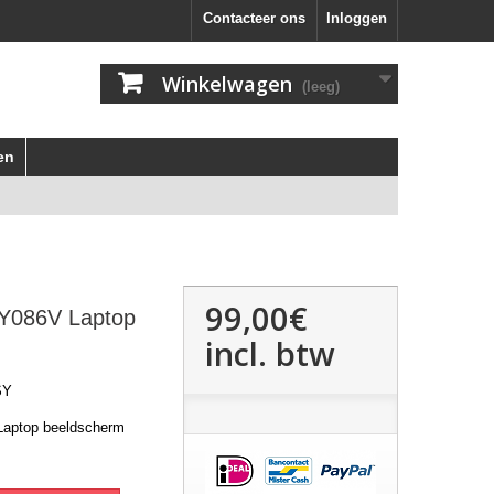
Contacteer ons
Inloggen
Winkelwagen
(leeg)
en
99,00€
Y086V Laptop
incl. btw
SY
aptop beeldscherm