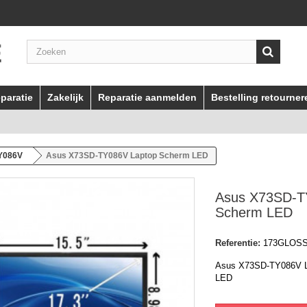
paratie
Zakelijk
Reparatie aanmelden
Bestelling retourner
Y086V
Asus X73SD-TY086V Laptop Scherm LED
Asus X73SD-T
Scherm LED
Referentie:
173GLOS
Asus X73SD-TY086V L
LED