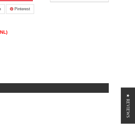
n
Pinterest
(NL)
★ REVIEWS