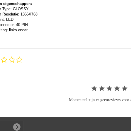
m eigenschappen:
m Type: GLOSSY
 Resolutie: 1366X768
ght: LED
onnector: 40 PIN
ting: links onder
0.0
star
rating
Momenteel zijn er geenreviews voor d