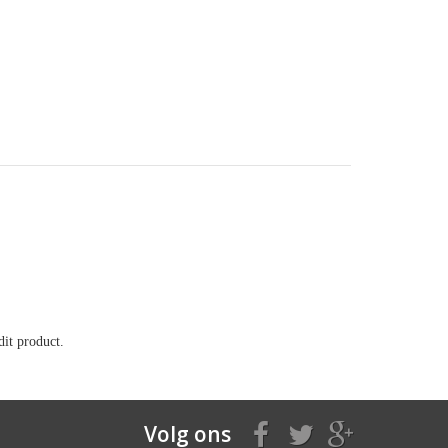
it product.
Volg ons