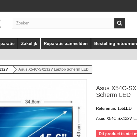
paratie
Zakelijk
Reparatie aanmelden
Bestelling retourner
132V
Asus X54C-SX132V Laptop Scherm LED
Asus X54C-SX
Scherm LED
Referentie:
156LED
Asus X54C-SX132V La
Dit product is niet 