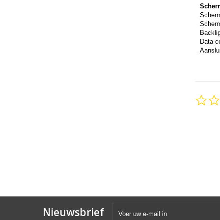
Scher
Scher
Scherm
Backli
Data c
Aanslui
Nieuwsbrief