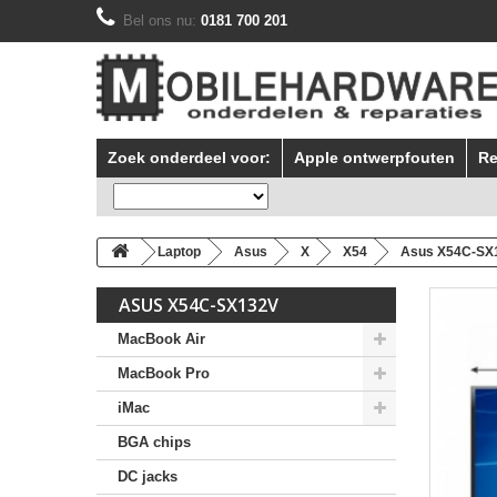
Bel ons nu:
0181 700 201
Zoek onderdeel voor:
Apple ontwerpfouten
Re
Laptop
Asus
X
X54
Asus X54C-SX
ASUS X54C-SX132V
MacBook Air
MacBook Pro
iMac
BGA chips
DC jacks