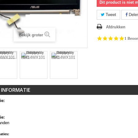
Dit product is niet 
Tweet
Dele
Afdrukken
Bekijk groter
5.0
1 Beoor
star
rating
 INFORMATIE
ie:
ie:
anden
aties: