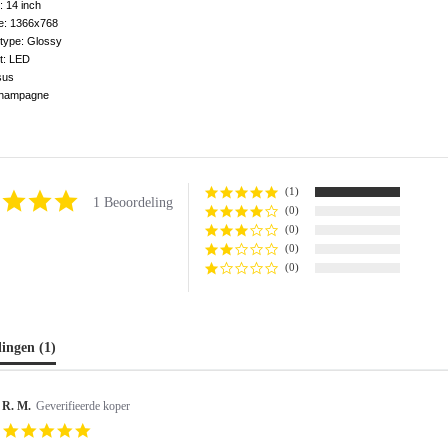
 14 inch
ie: 1366x768
type: Glossy
t: LED
sus
Champagne
(1)
5.0
1 Beoordeling
(0)
star
rating
(0)
(0)
(0)
lingen
(1)
R. M.
Geverifieerde koper
5.0
star