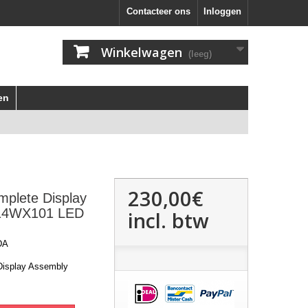
Contacteer ons
Inloggen
Winkelwagen
(leeg)
en
230,00€
plete Display
14WX101 LED
incl. btw
DA
isplay Assembly