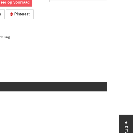
meer op voorraad
n
Pinterest
deling
★ REVIEWS