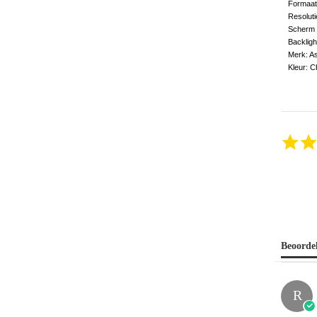
Formaat:
Resolut
Scherm 
Backligh
Merk: A
Kleur: 
Beoorde
R