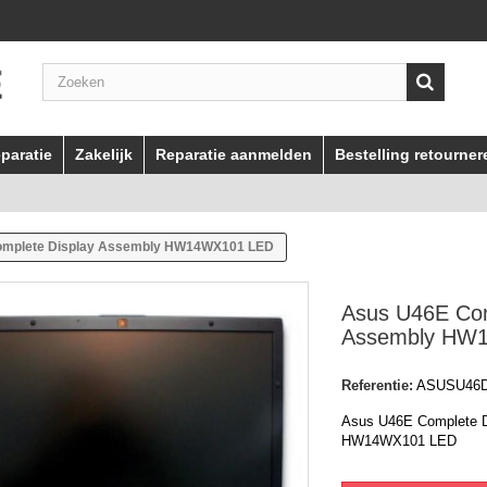
paratie
Zakelijk
Reparatie aanmelden
Bestelling retourner
omplete Display Assembly HW14WX101 LED
Asus U46E Com
Assembly HW
Referentie:
ASUSU46
Asus U46E Complete D
HW14WX101 LED