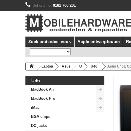
Bel ons nu:
0181 700 201
Zoek onderdeel voor:
Apple ontwerpfouten
Re
Laptop
Asus
U
U46
Asus U46E C
U46
MacBook Air
MacBook Pro
iMac
BGA chips
DC jacks